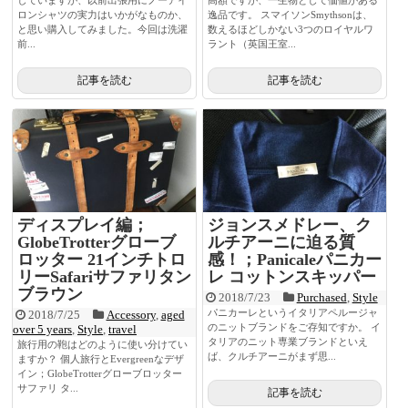
ロンシャツの実力はいかがなものか、
逸品です。 スマイソンSmythsonは、
と思い購入してみました。今回は洗濯
数えるほどしかない3つのロイヤルワ
前...
ラント（英国王室...
記事を読む
記事を読む
ディスプレイ編；
ジョンスメドレー、ク
GlobeTrotterグローブ
ルチアーニに迫る質
ロッター 21インチトロ
感！；Panicaleパニカー
リーSafariサファリタン
レ コットンスキッパー
ブラウン
2018/7/23
Purchased
,
Style
パニカーレというイタリアペルージャ
2018/7/25
Accessory
,
aged
のニットブランドをご存知ですか。 イ
over 5 years
,
Style
,
travel
タリアのニット専業ブランドといえ
旅行用の鞄はどのように使い分けてい
ば、クルチアーニがまず思...
ますか？ 個人旅行とEvergreenなデザ
イン；GlobeTrotterグローブロッター
サファリ タ...
記事を読む