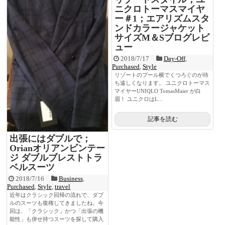
ニクロトーマスマイヤ
ー＃1；エアリズムスタ
ンドカラージャケット
サイズM＆Sブログレビ
ュー
2018/7/17
Day-Off
,
Purchased
,
Style
リゾートのプール横でくつろぐのが待
ち遠しくなります。 ユニクロトーマス
マイヤーUNIQLO TomasMaier が白
眉！ ユニクロはL...
記事を読む
出張にはダブルで；
Orianオリアンビンテー
ジ ダブルブレストトラ
ベルスーツ
2018/7/16
Business
,
Purchased
,
Style
,
travel
近年はクラシック回帰の流れで、ダブ
ルのスーツも復権してきましたね。今
回は、「クラシック」かつ「出張の機
能性」も併せ持つスーツを探して購入