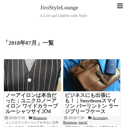
JiroStyleLounge
A Life and Outfits with Style
「
2018年07月
」
一覧
ノーアイロンは本当だ
ビジネスにも出張に
った；ユニクロノーア
も！；Smythsonスマイ
イロン ワイドカラーブ
ソン バーリントン ラー
ルーシャツサイズM
ジブリーフケース
2018/7/30
Business
2018/7/29
Accessory
,
Business
,
travel
ユニクロアンダーウェアを中心に活用
していますが、以前出張用にノーアイ
高額ですが、一生物として価値がある