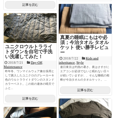
記事を読む
真夏の睡眠にもはや必
須；今治タオル タオル
ユニクロウルトラライ
ケット 使い勝手レビュ
トダウンを自宅で手洗
ー
い洗濯してみた！
2018/7/22
Kids and
2018/7/21
Day-Off
,
inheritance
,
Style
Maintenance
連日東京は灼熱の暑さ。夜はさすがに
昨年冬、ワンマイルウェア兼出張用と
エアコンが必須でないと眠れない日々
して購入したユニクロのグレーカーキ
が続いていますが、、そんな睡眠の相
色のウルトラライトダウンのスタンド
棒が今治タオルのタオルケット。 ...
カラーベスト。この前の連休の晴天で
ふと...
記事を読む
記事を読む