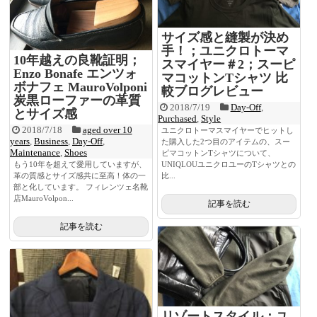
サイズ感と縫製が決め
手！；ユニクロトーマ
10年越えの良靴証明；
スマイヤー＃2；スーピ
Enzo Bonafe エンツォ
マコットンTシャツ 比
ボナフェ MauroVolponi
較ブログレビュー
炭黒ローファーの革質
2018/7/19
Day-Off
,
とサイズ感
Purchased
,
Style
2018/7/18
aged over 10
ユニクロトーマスマイヤーでヒットし
years
,
Business
,
Day-Off
,
た購入した2つ目のアイテムの、スー
Maintenance
,
Shoes
ピマコットンTシャツについて、
もう10年を超えて愛用していますが、
UNIQLOUユニクロユーのTシャツとの
革の質感とサイズ感共に至高！体の一
比...
部と化しています。 フィレンツェ名靴
店MauroVolpon...
記事を読む
記事を読む
リゾートスタイル；ユ