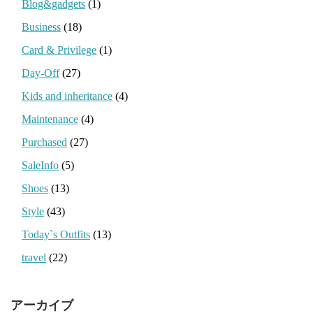
Blog&gadgets
(1)
Business
(18)
Card & Privilege
(1)
Day-Off
(27)
Kids and inheritance
(4)
Maintenance
(4)
Purchased
(27)
SaleInfo
(5)
Shoes
(13)
Style
(43)
Today`s Outfits
(13)
travel
(22)
アーカイブ